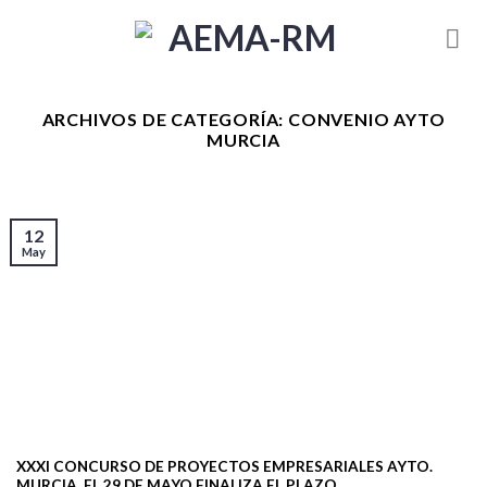
Skip
to
content
ARCHIVOS DE CATEGORÍA:
CONVENIO AYTO
MURCIA
12
May
XXXI CONCURSO DE PROYECTOS EMPRESARIALES AYTO.
MURCIA. EL 29 DE MAYO FINALIZA EL PLAZO