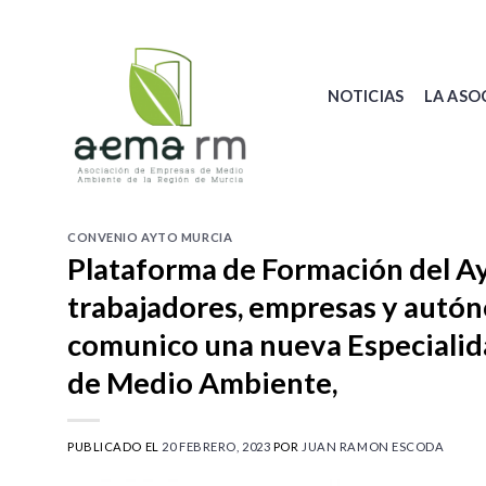
Skip
to
content
NOTICIAS
LA ASO
CONVENIO AYTO MURCIA
Plataforma de Formación del Ay
trabajadores, empresas y autón
comunico una nueva Especialida
de Medio Ambiente,
PUBLICADO EL
20 FEBRERO, 2023
POR
JUAN RAMON ESCODA