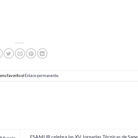
omo favorito el
Enlace permanente
.
ESAMUR celebra las XV Jornadas Técnicas de Sane
 Murcia