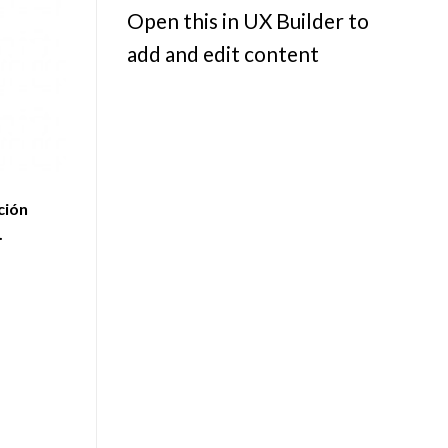
Open this in UX Builder to
add and edit content
ción
.