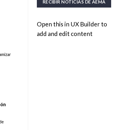
Open this in UX Builder to
add and edit content
amizar
ión
 de