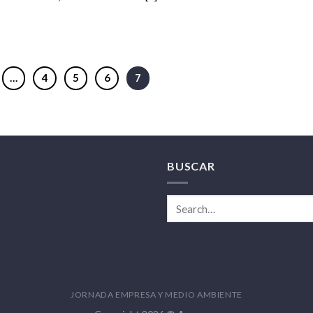
…
4
5
6
7
BUSCAR
JORNADA EMPRESA Y MEDIO AMBIENTE