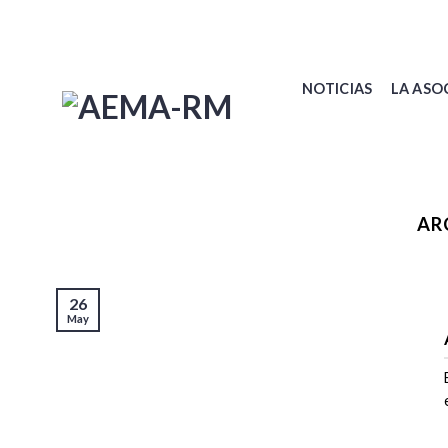
Skip
to
content
NOTICIAS
LA ASO
AR
26
May