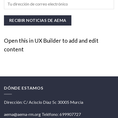
Open this in UX Builder to add and edit
content
DÓNDE ESTAMOS
Dirección: C/ Acisclo Díaz 5c 30005 Murcia
aema@aema-rm.org Teléfono: 699907727