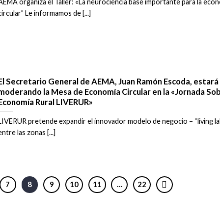
AEMA organiza el Taller: «La neurociencia base importante para la eco
circular” Le informamos de [...]
El Secretario General de AEMA, Juan Ramón Escoda, estará
moderando la Mesa de Economía Circular en la «Jornada So
Economía Rural LIVERUR»
LIVERUR pretende expandir el innovador modelo de negocio – “living la
entre las zonas [...]
7
8
9
10
11
…
22