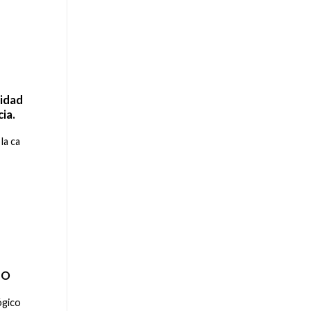
idad
ia.
la ca
IO
ógico