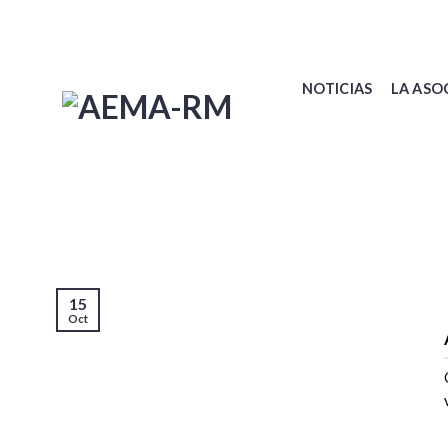
Skip
to
content
NOTICIAS
LA ASO
15
Oct