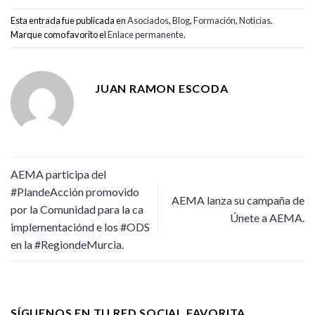
Esta entrada fue publicada en
Asociados
,
Blog
,
Formación
,
Noticias
.
Marque como favorito el
Enlace permanente
.
JUAN RAMON ESCODA
AEMA participa del
#PlandeAcción promovido
AEMA lanza su campaña de
por la Comunidad para la ca
Únete a AEMA.
implementaciónd e los #ODS
en la #RegiondeMurcia.
SÍGUENOS EN TU RED SOCIAL FAVORITA