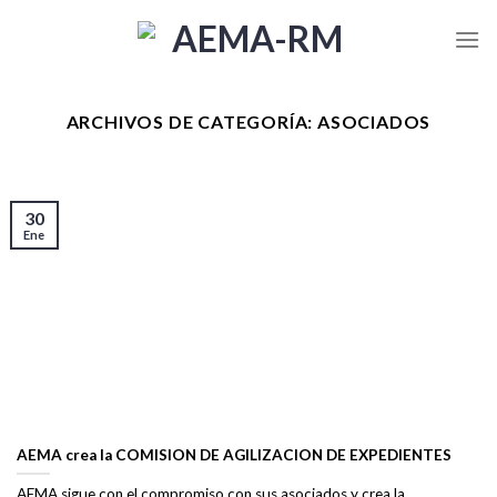
Skip
to
content
ARCHIVOS DE CATEGORÍA:
ASOCIADOS
30
Ene
AEMA crea la COMISION DE AGILIZACION DE EXPEDIENTES
AEMA sigue con el compromiso con sus asociados y crea la