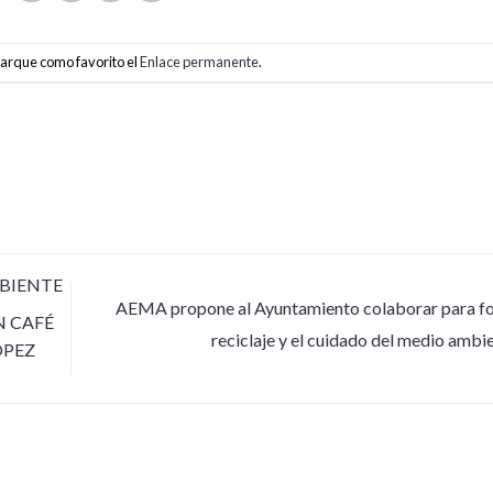
Marque como favorito el
Enlace permanente
.
MBIENTE
AEMA propone al Ayuntamiento colaborar para fo
N CAFÉ
reciclaje y el cuidado del medio ambi
OPEZ