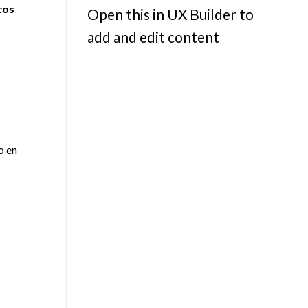
cos
Open this in UX Builder to
add and edit content
o en