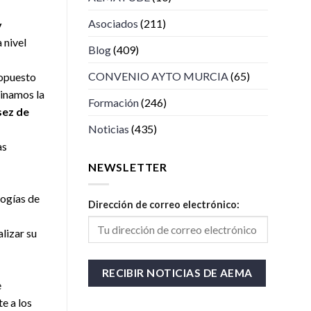
Asociados
(211)
y
 nivel
Blog
(409)
CONVENIO AYTO MURCIA
(65)
ropuesto
ginamos la
Formación
(246)
sez de
Noticias
(435)
as
NEWSLETTER
logías de
Dirección de correo electrónico:
alizar su
e
e a los