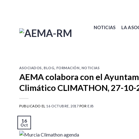
Skip
to
content
NOTICIAS
LA ASO
ASOCIADOS
,
BLOG
,
FORMACIÓN
,
NOTICIAS
AEMA colabora con el Ayuntam
Climático CLIMATHON, 27-10-20
PUBLICADO EL
16 OCTUBRE, 2017
POR
EJB
16
Oct