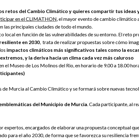
retos del Cambio Climático y quieres compartir tus ideas 
participar en el CLIMATHON
, el mayor evento de cambio climático a
n las principales ciudades de todo el mundo.
 local en función de las vulnerabilidades de su entorno. El reto p
esiliente en 2030
, trata de realizar propuestas sobre cómo ima
 los
impactos climáticos más significativos tales como la esca
xtremos, y la deriva hacia un clima cada vez más caluroso
 en el Museo de Los Molinos del Rio, en horario de 9.00 a 18.00 hor
ticipantes)
des de Murcia al Cambio Climático y se formará sobre nuevas tecno
 emblemáticas del Municipio de Murcia
. Cada participante, al re
por expertos, encargados de elaborar una propuesta conceptual qu
o para el año 2030, de forma que se favorezca su resiliencia frent