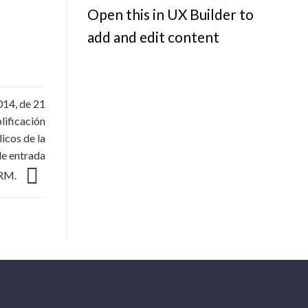
Open this in UX Builder to
add and edit content
014, de 21
lificación
icos de la
de entrada
BORM.