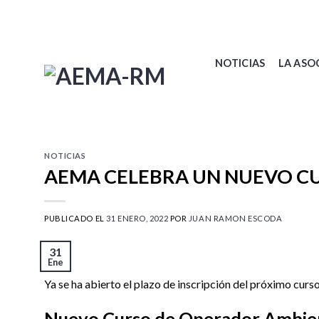
Skip
to
content
NOTICIAS
LA ASO
NOTICIAS
AEMA CELEBRA UN NUEVO C
PUBLICADO EL
31 ENERO, 2022
POR
JUAN RAMON ESCODA
31
Ene
Ya se ha abierto el plazo de inscripción del próximo curs
Nuevo Curso de Operador Ambie