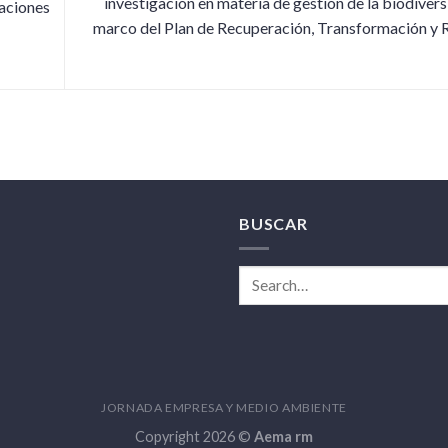
investigación en materia de gestión de la biodiversi
aciones
marco del Plan de Recuperación, Transformación y R
BUSCAR
JORNADA EMPRESA Y MEDIO AMBIENTE
Copyright 2026 ©
Aema rm