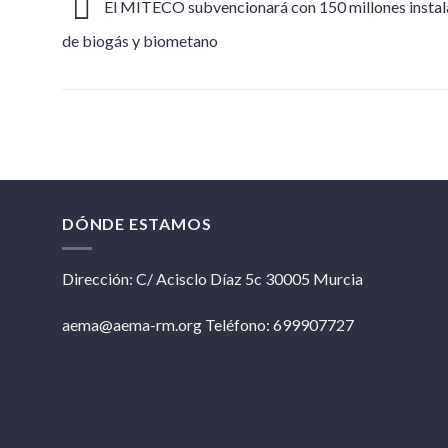
El MITECO subvencionará con 150 millones instal
de biogás y biometano
DÓNDE ESTAMOS
Dirección: C/ Acisclo Díaz 5c 30005 Murcia
aema@aema-rm.org Teléfono: 699907727