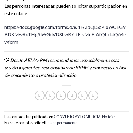
Las personas interesadas pueden solicitar su participación en
este enlace
https://docs.google.com/forms/d/e/1FAIpQLScPIoWCEGV
BDXMwRxTHg9lWGdVD8hwBYtfF_sMeF_AfQbcl4Q/vie
wform
💡
Desde AEMA-RM recomendamos especialmente esta
sesión a gerentes, responsables de RRHH y empresas en fase
de crecimiento o profesionalización.
Esta entrada fue publicada en
CONVENIO AYTO MURCIA
,
Noticias
.
Marque como favorito el
Enlace permanente
.