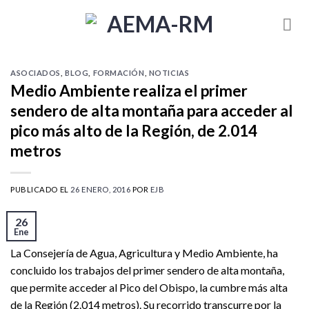
Skip
to
content
ASOCIADOS
,
BLOG
,
FORMACIÓN
,
NOTICIAS
Medio Ambiente realiza el primer
sendero de alta montaña para acceder al
pico más alto de la Región, de 2.014
metros
PUBLICADO EL
26 ENERO, 2016
POR
EJB
26
Ene
La Consejería de Agua, Agricultura y Medio Ambiente, ha
concluido los trabajos del primer sendero de alta montaña,
que permite acceder al Pico del Obispo, la cumbre más alta
de la Región (2.014 metros). Su recorrido transcurre por la