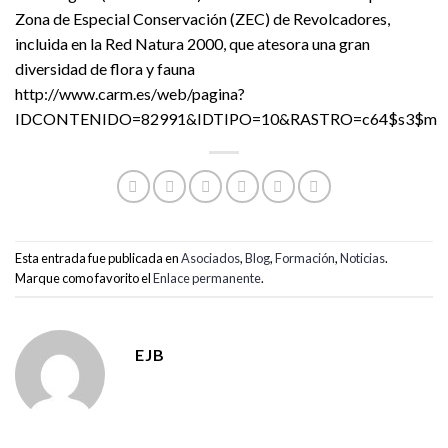
Zona de Especial Conservación (ZEC) de Revolcadores,
incluida en la Red Natura 2000, que atesora una gran
diversidad de flora y fauna
http://www.carm.es/web/pagina?
IDCONTENIDO=82991&IDTIPO=10&RASTRO=c64$s3$m
Esta entrada fue publicada en
Asociados
,
Blog
,
Formación
,
Noticias
.
Marque como favorito el
Enlace permanente
.
EJB