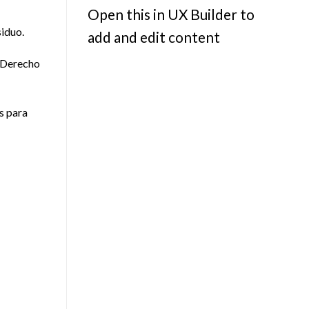
Open this in UX Builder to
siduo.
add and edit content
d Derecho
s para