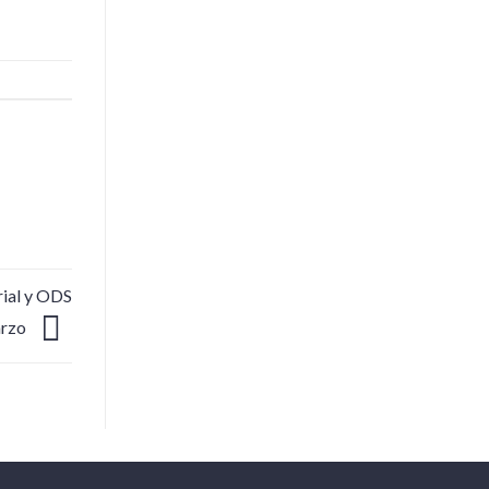
rial y ODS
arzo