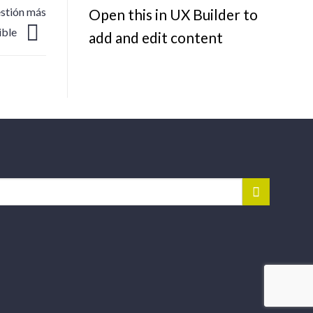
estión más
Open this in UX Builder to
nible
add and edit content