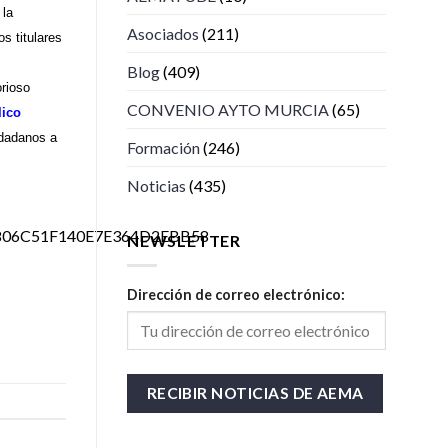
 la
Asociados
(211)
s titulares
Blog
(409)
orioso
CONVENIO AYTO MURCIA
(65)
lico
udadanos a
Formación
(246)
Noticias
(435)
806C51F140E7E364D2EBB58
NEWSLETTER
Dirección de correo electrónico: