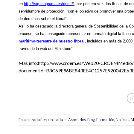
en
http://sig.magrama.es/dpmt/
), por primera vez, las líneas de de
servidumbre de protección, “con el objetivo de promover una protec
de derechos sobre el litoral”.
Así lo ha destacado la directora general de Sostenibilidad de la C
proceso, se ha conseguido representar en formato digital la línea 
marítimo-terrestre de nuestro litoral,
incluidos en más de 2.000 
través de la web del Ministerio”.
Mas info:http://www.croem.es/Web20/CROEMMedioAm
documentId=B8C69E96BE843EE4C1257E920042E63
Esta entrada fue publicada en
Asociados
,
Blog
,
Formación
,
Noticias
. 