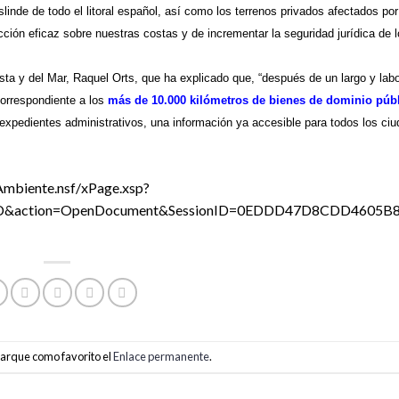
slinde de todo el litoral español, así como los terrenos privados afectados por
ción eficaz sobre nuestras costas y de incrementar la seguridad jurídica de lo
osta y del Mar, Raquel Orts, que ha explicado que, “después de un largo y lab
correspondiente a los
más de 10.000 kilómetros de bienes de dominio púb
expedientes administrativos, una información ya accesible para todos los ci
biente.nsf/xPage.xsp?
D&action=OpenDocument&SessionID=0EDDD47D8CDD4605B
Marque como favorito el
Enlace permanente
.