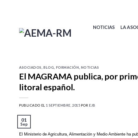
Skip
to
content
NOTICIAS
LA ASO
ASOCIADOS
,
BLOG
,
FORMACIÓN
,
NOTICIAS
El MAGRAMA publica, por primera
litoral español.
PUBLICADO EL
1 SEPTIEMBRE, 2015
POR
EJB
01
Sep
El Ministerio de Agricultura, Alimentación y Medio Ambiente ha publ