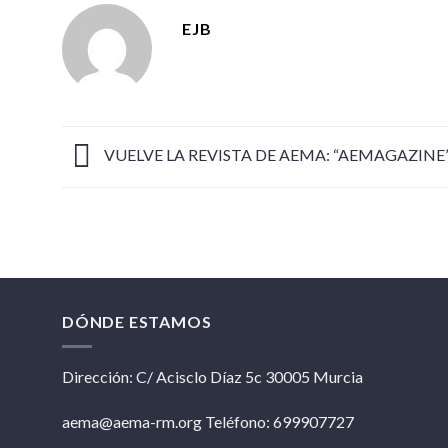
EJB
VUELVE LA REVISTA DE AEMA: “AEMAGAZINE
DÓNDE ESTAMOS
Dirección: C/ Acisclo Díaz 5c 30005 Murcia
aema@aema-rm.org Teléfono: 699907727