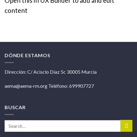
Open this in UX Builder to add and edit
content
DÓNDE ESTAMOS
Dirección: C/ Acisclo Díaz 5c 30005 Murcia
aema@aema-rm.org Teléfono: 699907727
BUSCAR