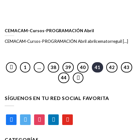
CEMACAM-Cursos-PROGRAMACIÓN Abril
CEMACAM-Cursos-PROGRAMACIÓN Abril abrilcematorreguil [...]
1
…
38
39
40
41
42
43
44
SÍGUENOS EN TU RED SOCIAL FAVORITA
facebook
twitter
instagram
linkedin
youtube
CATEGORÍAS