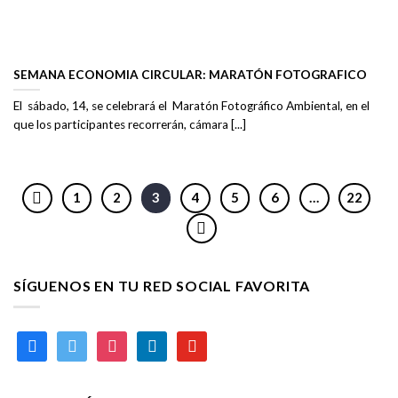
SEMANA ECONOMIA CIRCULAR: MARATÓN FOTOGRAFICO
El sábado, 14, se celebrará el Maratón Fotográfico Ambiental, en el
que los participantes recorrerán, cámara [...]
1
2
3
4
5
6
…
22
SÍGUENOS EN TU RED SOCIAL FAVORITA
facebook
twitter
instagram
linkedin
youtube