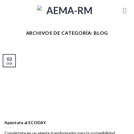
Skip
to
content
ARCHIVOS DE CATEGORÍA:
BLOG
02
Oct
Apúntate al ECODAY.
Conviértete en un agente transformador para la sostenibilidad.